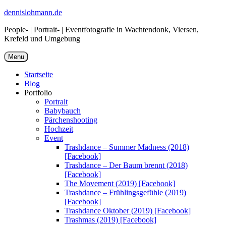
Skip
dennislohmann.de
to
People- | Portrait- | Eventfotografie in Wachtendonk, Viersen,
content
Krefeld und Umgebung
Menu
Startseite
Blog
Portfolio
Portrait
Babybauch
Pärchenshooting
Hochzeit
Event
Trashdance – Summer Madness (2018)
[Facebook]
Trashdance – Der Baum brennt (2018)
[Facebook]
The Movement (2019) [Facebook]
Trashdance – Frühlingsgefühle (2019)
[Facebook]
Trashdance Oktober (2019) [Facebook]
Trashmas (2019) [Facebook]