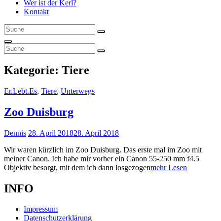
Wer ist der Kerl?
Kontakt
Search
Search
for:
Search
Search
Search
for:
Kategorie:
Tiere
Cat
Er.Lebt.Es
,
Tiere
,
Unterwegs
Links
Zoo Duisburg
Posted
Dennis
28. April 2018
28. April 2018
on
Wir waren kürzlich im Zoo Duisburg. Das erste mal im Zoo mit
meiner Canon. Ich habe mir vorher ein Canon 55-250 mm f4.5
Zoo
Objektiv besorgt, mit dem ich dann losgezogen
mehr Lesen
Duisburg
INFO
Impressum
Datenschutzerklärung