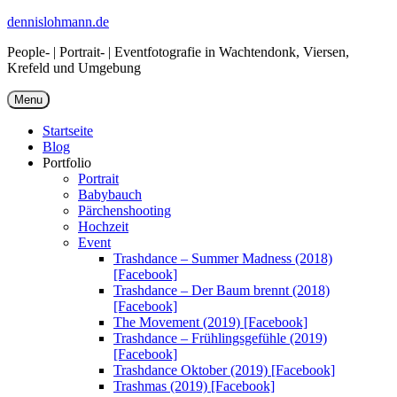
Skip
dennislohmann.de
to
People- | Portrait- | Eventfotografie in Wachtendonk, Viersen,
content
Krefeld und Umgebung
Menu
Startseite
Blog
Portfolio
Portrait
Babybauch
Pärchenshooting
Hochzeit
Event
Trashdance – Summer Madness (2018)
[Facebook]
Trashdance – Der Baum brennt (2018)
[Facebook]
The Movement (2019) [Facebook]
Trashdance – Frühlingsgefühle (2019)
[Facebook]
Trashdance Oktober (2019) [Facebook]
Trashmas (2019) [Facebook]