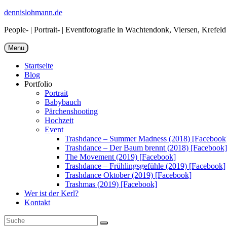
Skip
dennislohmann.de
to
People- | Portrait- | Eventfotografie in Wachtendonk, Viersen, Kref
content
Menu
Startseite
Blog
Portfolio
Portrait
Babybauch
Pärchenshooting
Hochzeit
Event
Trashdance – Summer Madness (2018) [Facebook
Trashdance – Der Baum brennt (2018) [Facebook]
The Movement (2019) [Facebook]
Trashdance – Frühlingsgefühle (2019) [Facebook]
Trashdance Oktober (2019) [Facebook]
Trashmas (2019) [Facebook]
Wer ist der Kerl?
Kontakt
Search
Search