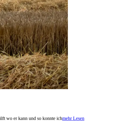
Die
hilft wo er kann und so konnte ich
mehr Lesen
erste
Ernte