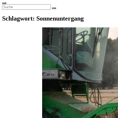
for:
Search
Search
Search
for:
Schlagwort:
Sonnenuntergang
Posted
on