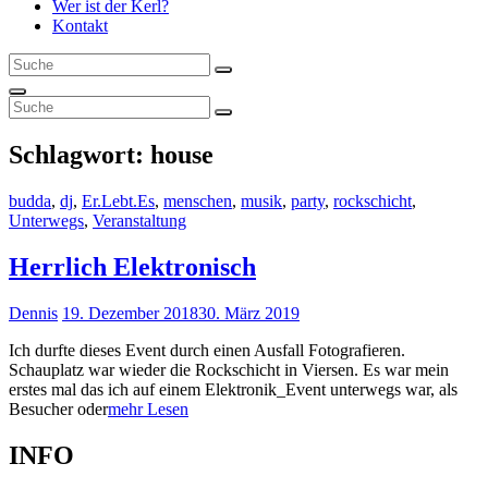
Wer ist der Kerl?
Kontakt
Search
Search
for:
Search
Search
Search
for:
Schlagwort:
house
Cat
budda
,
dj
,
Er.Lebt.Es
,
menschen
,
musik
,
party
,
rockschicht
,
Links
Unterwegs
,
Veranstaltung
Herrlich Elektronisch
Posted
Dennis
19. Dezember 2018
30. März 2019
on
Ich durfte dieses Event durch einen Ausfall Fotografieren.
Schauplatz war wieder die Rockschicht in Viersen. Es war mein
erstes mal das ich auf einem Elektronik_Event unterwegs war, als
Herrlich
Besucher oder
mehr Lesen
Elektronisch
INFO