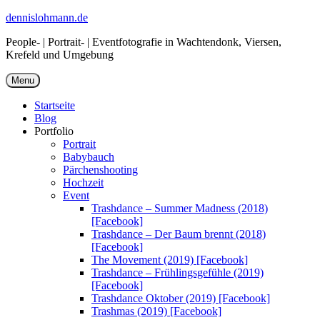
Skip
dennislohmann.de
to
People- | Portrait- | Eventfotografie in Wachtendonk, Viersen,
content
Krefeld und Umgebung
Menu
Startseite
Blog
Portfolio
Portrait
Babybauch
Pärchenshooting
Hochzeit
Event
Trashdance – Summer Madness (2018)
[Facebook]
Trashdance – Der Baum brennt (2018)
[Facebook]
The Movement (2019) [Facebook]
Trashdance – Frühlingsgefühle (2019)
[Facebook]
Trashdance Oktober (2019) [Facebook]
Trashmas (2019) [Facebook]