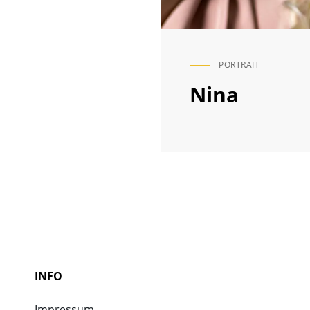
PORTRAIT
CAT
LINKS
Nina
INFO
Impressum