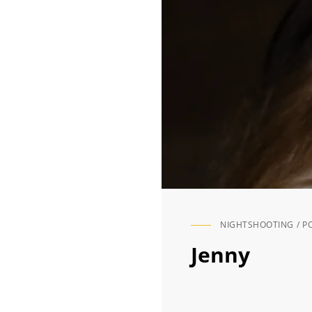
NIGHTSHOOTING
/
P
CAT
LINKS
Jenny